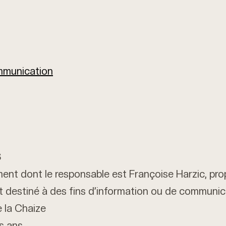
mmunication
S
tement dont le responsable est Françoise Harzic, pr
nt destiné à des fins d’information ou de communi
 la Chaize
s ans.